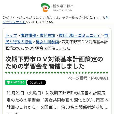
公式サイトがつながりにくい場合には、ヤフー株式会社の協力による
キ
ャッシュサイト
をお試しください。
トップ
>
市政情報・市民参加
>
市民活動・コミュニティ
>
市
民と行政の協働
>
男女共同参画
> 次期下野市ＤＶ対策基本計
画策定のための学習会を開催しました
次期下野市ＤＶ対策基本計画策定の
ための学習会を開催しました
ページ番号：P-004681
11月21日（火曜日）に
次期下野市DV対策基本計画策
定のための学習会
「
男女共同参画の深化とDV対策基本
計画のこれから
」を開催し、約30
名の関係者が参加
し