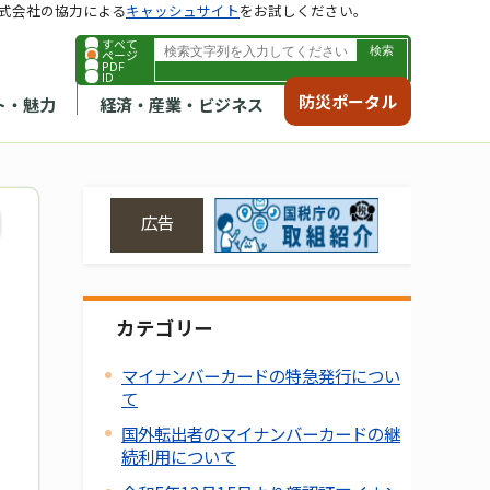
式会社の協力による
キャッシュサイト
をお試しください。
すべて
ページ
PDF
ID
防災ポータル
ト・魅力
経済・産業・ビジネス
広告
カテゴリー
マイナンバーカードの特急発行につい
て
国外転出者のマイナンバーカードの継
続利用について