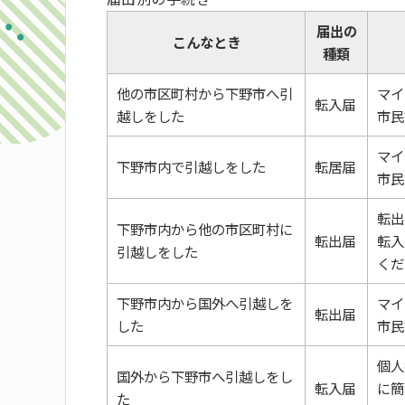
届出の
こんなとき
種類
他の市区町村から下野市へ引
マイ
転入届
越しをした
市民
マイ
下野市内で引越しをした
転居届
市民
転出
下野市内から他の市区町村に
転出届
転入
引越しをした
くだ
下野市内から国外へ引越しを
マイ
転出届
した
市民
個人
国外から下野市へ引越しをし
転入届
に簡
た