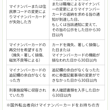
または職権によるマイナンバ
マイナンバーまたは住
ーの変更によりマイナンバー
民票コードの変更によ
カードの返納を求める旨の通
りマイナンバーカード
知が到達した日、
が失効した方
もしくは当該通知に変えて、
その旨の公示をした日から30
日以内
マイナンバーカードの
カードを焼失、著しく損傷し
再交付を希望する方
た日または
（焼失・著しく損傷、
マイナンバーカードの機能が
磁気不良等による）
損なわれた日から30日以内
マイナンバーカードの
追記欄の余白がなくなったた
追記欄の余白がなくな
めに券面記載事項の変更がで
った方
きなかった日から30日以内
刑事施設等に収容され
本人確認書類を入手した日か
ていた方
ら30日以内
※国外転出者向けマイナンバーカードをお持ちの方