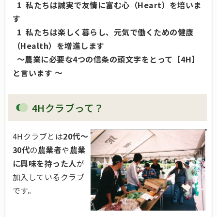
1 私たちは誠実で友情に富む心（Heart）を培いま
す
1 私たちは楽しく暮らし、元気で働くための健康
（Health）を増進します
～農業に必要な4つの信条の頭文字をとって【4H】
と言います ～
4Hクラブって？
4Hクラブとは
20代～
30代
の
農業者
や
農業
に興味を持った人
が
加入しているクラブ
です。