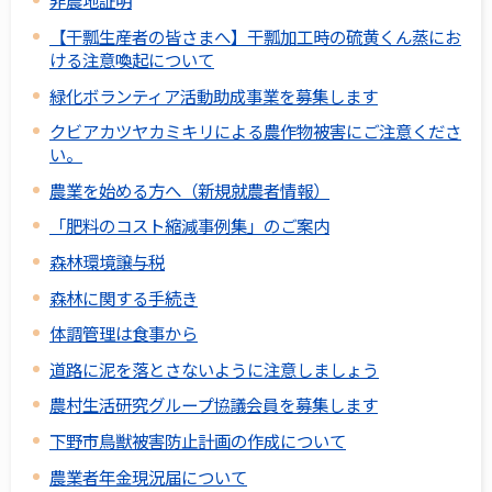
非農地証明
【干瓢生産者の皆さまへ】干瓢加工時の硫黄くん蒸にお
ける注意喚起について
緑化ボランティア活動助成事業を募集します
クビアカツヤカミキリによる農作物被害にご注意くださ
い。
農業を始める方へ（新規就農者情報）
「肥料のコスト縮減事例集」のご案内
森林環境譲与税
森林に関する手続き
体調管理は食事から
道路に泥を落とさないように注意しましょう
農村生活研究グループ協議会員を募集します
下野市鳥獣被害防止計画の作成について
農業者年金現況届について