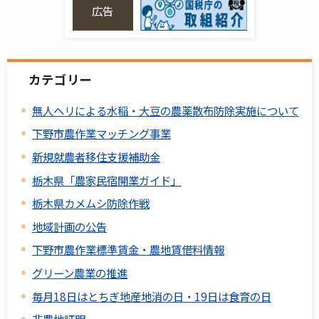
広告
カテゴリー
無人ヘリによる水稲・大豆の農薬散布防除実施について
下野市農作業マッチング事業
新規就農者移住支援補助金
栃木県「農家民宿開業ガイド」
栃木県カメムシ防除作戦
地域計画の公告
下野市農作業標準賃金・農地賃借料情報
グリーン農業の推進
毎月18日はとちぎ地産地消の日・19日は食育の日