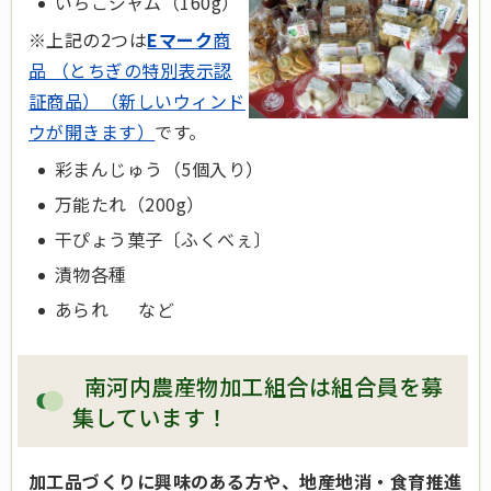
いちごジャム（160g）
※上記の2つは
Eマーク
商
品 （とちぎの特別表示認
証商品）（新しいウィンド
ウが開きます）
です。
彩まんじゅう（5個入り）
万能たれ（200g）
干ぴょう菓子〔ふくべぇ〕
漬物各種
あられ など
南河内農産物加工組合は組合員を募
集しています！
加工品づくりに興味のある方や、地産地消・食育推進