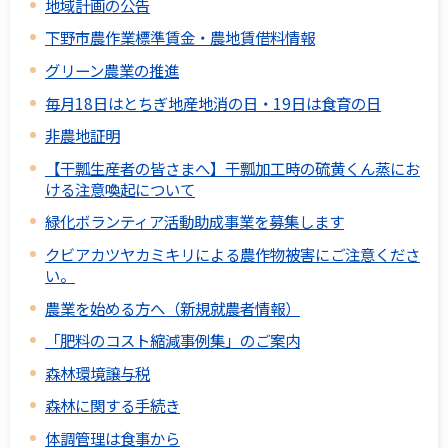
地域計画の公告
下野市農作業標準賃金・農地賃借料情報
グリーン農業の推進
毎月18日はとちぎ地産地消の日・19日は食育の日
非農地証明
【干瓢生産者の皆さまへ】干瓢加工時の硫黄くん蒸にお
ける注意喚起について
緑化ボランティア活動助成事業を募集します
クビアカツヤカミキリによる農作物被害にご注意くださ
い。
農業を始める方へ（新規就農者情報）
「肥料のコスト縮減事例集」のご案内
森林環境譲与税
森林に関する手続き
体調管理は食事から