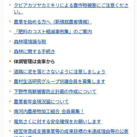
クビアカツヤカミキリによる農作物被害にご注意くださ
い。
農業を始める方へ（新規就農者情報）
「肥料のコスト縮減事例集」のご案内
森林環境譲与税
森林に関する手続き
体調管理は食事から
道路に泥を落とさないように注意しましょう
農村生活研究グループ協議会員を募集します
下野市鳥獣被害防止計画の作成について
農業者年金現況届について
南河内農産物加工組合 会員募集！
電気さくに対する安全確保をお願いします
経営体育成支援事業等の成果目標の未達成理由等の公表