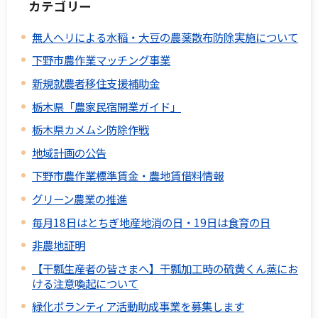
カテゴリー
無人ヘリによる水稲・大豆の農薬散布防除実施について
下野市農作業マッチング事業
新規就農者移住支援補助金
栃木県「農家民宿開業ガイド」
栃木県カメムシ防除作戦
地域計画の公告
下野市農作業標準賃金・農地賃借料情報
グリーン農業の推進
毎月18日はとちぎ地産地消の日・19日は食育の日
非農地証明
【干瓢生産者の皆さまへ】干瓢加工時の硫黄くん蒸にお
ける注意喚起について
緑化ボランティア活動助成事業を募集します