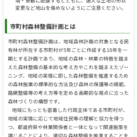
境・景観に配慮するとともに、過大な土地の形状
変更など地山を傷めないようにご注意ください。
市町村森林整備計画とは
市町村森林整備計画は、地域森林計画の対象となる民
有林が所在する市町村が5年ごとに作成する10年を一
期とする計画であり、地域の森林・林業の特徴を踏ま
えた森林整備の基本的な考え方やこれを踏まえたゾー
ニング、地域の実情に即した森林整備を推進するため
の森林施業の標準的な方法及び森林の保護等の規範、
路網整備等の考え方等を定める長期的な視点に立った
森林づくりの構想です。
地域にもっとも密着した行政主体である市町村が、
地域の実情に応じて地域住民等の理解と協力を得つ
つ、都道府県や林業関係者と一体となって関連施策を
講じることにより、適切な森林整備を推進することを