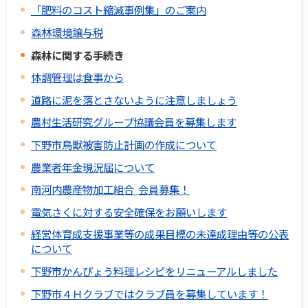
「肥料のコスト縮減事例集」のご案内
森林環境譲与税
森林に関する手続き
体調管理は食事から
道路に泥を落とさないように注意しましょう
農村生活研究グループ協議会員を募集します
下野市鳥獣被害防止計画の作成について
農業者年金現況届について
南河内農産物加工組合 会員募集！
電気さくに対する安全確保をお願いします
経営体育成支援事業等の成果目標の未達成理由等の公表
について
下野市かんぴょう料理レシピをリニューアルしました
下野市４Ｈクラブではクラブ員を募集しています！