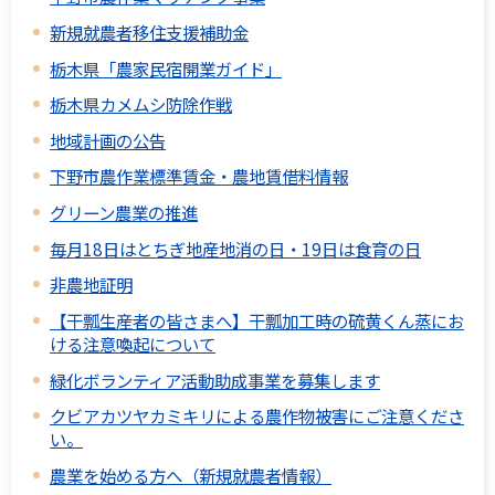
新規就農者移住支援補助金
栃木県「農家民宿開業ガイド」
栃木県カメムシ防除作戦
地域計画の公告
下野市農作業標準賃金・農地賃借料情報
グリーン農業の推進
毎月18日はとちぎ地産地消の日・19日は食育の日
非農地証明
【干瓢生産者の皆さまへ】干瓢加工時の硫黄くん蒸にお
ける注意喚起について
緑化ボランティア活動助成事業を募集します
クビアカツヤカミキリによる農作物被害にご注意くださ
い。
農業を始める方へ（新規就農者情報）