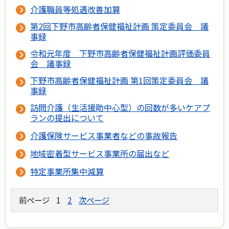
介護職員等処遇改善加算
第2回下野市高齢者保健福祉計画 策定委員会 議
事録
令和元年度 下野市高齢者保健福祉計画評価委員
会 議事録
下野市高齢者保健福祉計画 第1回策定委員会 議
事録
訪問介護（生活援助中心型）の回数が多いケアプ
ランの提出について
介護保険サービス事業者などの事故報告
地域密着型サービス事業所の届出など
特定事業所集中減算
前ページ
1
2
次ページ