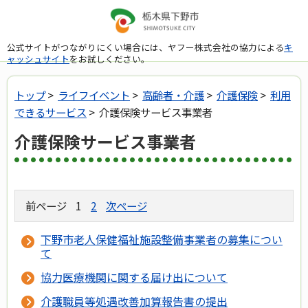
公式サイトがつながりにくい場合には、ヤフー株式会社の協力による
キ
ャッシュサイト
をお試しください。
トップ
>
ライフイベント
>
高齢者・介護
>
介護保険
>
利用
できるサービス
> 介護保険サービス事業者
介護保険サービス事業者
前ページ
1
2
次ページ
下野市老人保健福祉施設整備事業者の募集につい
て
協力医療機関に関する届け出について
介護職員等処遇改善加算報告書の提出