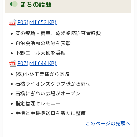
まちの話題
P06
(pdf 652 KB)
春の叙勲・褒章、危険業務従事者叙勲
自治会活動の功労を表彰
下野エール大使を委嘱
P07(pdf 644 KB)
(株)小林工業様から寄贈
石橋ライオンズクラブ様から寄付
石橋にぎわい広場がオープン
指定管理セレモニー
重機と重機搬送車を新たに整備
このページの先頭へ