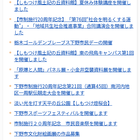
【しもつけ風土記の丘資料館】夏休み体験講座を開催し
ました
【市制施行20周年記念】「第76回“社会を明るくする運
動”」・「地域共生社会推進事業」合同講演会を開催しま
した
栃木ゴールデンブレーブス下野市民デーの開催
【しもつけ風土記の丘資料館】東の飛鳥キャンパス第1回
を開催しました
「原爆と人間」パネル展・小金井空襲資料展を開催しま
す
下野市制施行20周年記念第21回（通算45回）南河内地
区一周駅伝競走大会を開催します
淡い光を灯す天平の丘公園【しもつけ燈桜会】
下野市スポーツフェスティバルを開催します
市制施行２０周年記念 市民音楽祭を開催します
下野市文化財絵画展の作品募集