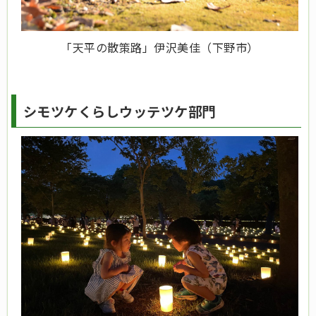
「天平の散策路」伊沢美佳（下野市）
シモツケくらしウッテツケ部門