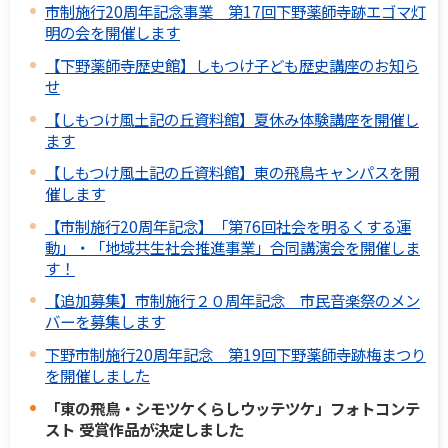
市制施行20周年記念事業 第17回下野薬師寺跡エゴマ灯
明の会を開催します
【下野薬師寺歴史館】しもつけ子ども歴史講座のお知ら
せ
【しもつけ風土記の丘資料館】夏休み体験講座を開催し
ます
【しもつけ風土記の丘資料館】東の飛鳥キャンパスを開
催します
【市制施行20周年記念】「第76回社会を明るくする運
動」・「地域共生社会推進事業」合同講演会を開催しま
す！
【追加募集】市制施行２０周年記念 市民音楽祭のメン
バーを募集します
下野市制施行20周年記念 第19回下野薬師寺跡梅まつり
を開催しました
「東の飛鳥・シモツケくらしウッテツケ」フォトコンテ
スト 受賞作品が決定しました