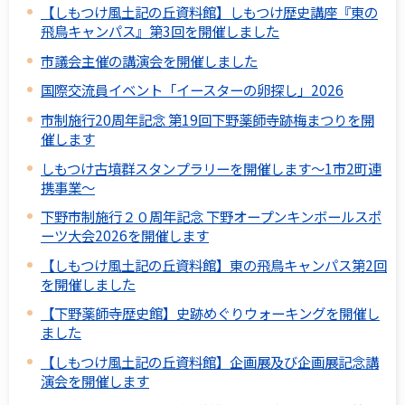
【しもつけ風土記の丘資料館】しもつけ歴史講座『東の
飛鳥キャンパス』第3回を開催しました
市議会主催の講演会を開催しました
国際交流員イベント「イースターの卵探し」2026
市制施行20周年記念 第19回下野薬師寺跡梅まつりを開
催します
しもつけ古墳群スタンプラリーを開催します～1市2町連
携事業～
下野市制施行２０周年記念 下野オープンキンボールスポ
ーツ大会2026を開催します
【しもつけ風土記の丘資料館】東の飛鳥キャンパス第2回
を開催しました
【下野薬師寺歴史館】史跡めぐりウォーキングを開催し
ました
【しもつけ風土記の丘資料館】企画展及び企画展記念講
演会を開催します