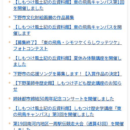
【しもつけ風土記の丘資料館】東の飛鳥キャンパス第1回
を開催しました
下野市文化財絵画展の作品募集
【しもつけ風土記の丘資料館】東の飛鳥キャンパスを開
催します
【募集終了】「東の飛鳥・シモツケくらしウッテツケ」
フォトコンテスト
【しもつけ風土記の丘資料館】夏休み体験講座を開催し
ました
下野市の応援ソングを募集します！【入賞作品の決定】
【下野薬師寺歴史館】しもつけ子ども歴史講座のお知ら
せ
姉妹都市締結50周年記念コンサートを開催しました
【しもつけ風土記の丘資料館】しもつけ歴史学講座『東
の飛鳥キャンパス』第3回を開催しました
第19回南河内地区一周駅伝競走大会（通算43回）を開催
しました