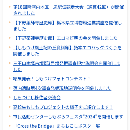
第18回南河内地区一周駅伝競走大会（通算42回）が開催
されました
【下野薬師寺歴史館】栃木県立博物館連携講座を開催し
ました
【下野薬師寺歴史館】エゴマ灯明の会を開催しました
【しもつけ風土記の丘資料館】拓本エコバッグづくりを
開催しました
三王山南塚古墳群3号墳発掘調査現地説明会を開催しま
した
結果発表！しもつけフォトコンテスト！
落内遺跡第4次調査発掘現地説明会を開催しました
しもつけし移住者交流会
高校生もしもプロジェクトの様子をご紹介します！
市民活動センターしもぷらフェスタ“2024”を開催します
「Cross the Bridge」まちおこしポスター展