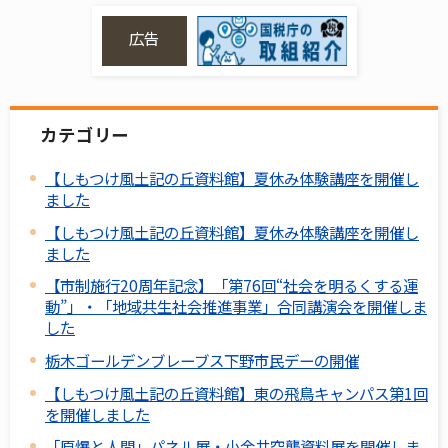
広告
カテゴリー
【しもつけ風土記の丘資料館】夏休み体験講座を開催し
ました
【しもつけ風土記の丘資料館】夏休み体験講座を開催し
ました
【市制施行20周年記念】「第76回“社会を明るくする運
動”」・「地域共生社会推進事業」合同講演会を開催しま
した
栃木ゴールデンブレーブス下野市民デーの開催
【しもつけ風土記の丘資料館】東の飛鳥キャンパス第1回
を開催しました
「原爆と人間」パネル展・小金井空襲資料展を開催しま