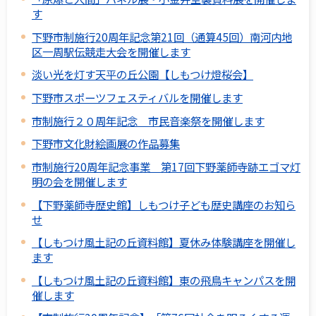
す
下野市制施行20周年記念第21回（通算45回）南河内地
区一周駅伝競走大会を開催します
淡い光を灯す天平の丘公園【しもつけ燈桜会】
下野市スポーツフェスティバルを開催します
市制施行２０周年記念 市民音楽祭を開催します
下野市文化財絵画展の作品募集
市制施行20周年記念事業 第17回下野薬師寺跡エゴマ灯
明の会を開催します
【下野薬師寺歴史館】しもつけ子ども歴史講座のお知ら
せ
【しもつけ風土記の丘資料館】夏休み体験講座を開催し
ます
【しもつけ風土記の丘資料館】東の飛鳥キャンパスを開
催します