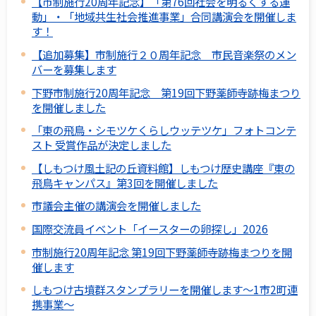
【市制施行20周年記念】「第76回社会を明るくする運
動」・「地域共生社会推進事業」合同講演会を開催しま
す！
【追加募集】市制施行２０周年記念 市民音楽祭のメン
バーを募集します
下野市制施行20周年記念 第19回下野薬師寺跡梅まつり
を開催しました
「東の飛鳥・シモツケくらしウッテツケ」フォトコンテ
スト 受賞作品が決定しました
【しもつけ風土記の丘資料館】しもつけ歴史講座『東の
飛鳥キャンパス』第3回を開催しました
市議会主催の講演会を開催しました
国際交流員イベント「イースターの卵探し」2026
市制施行20周年記念 第19回下野薬師寺跡梅まつりを開
催します
しもつけ古墳群スタンプラリーを開催します～1市2町連
携事業～