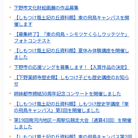
下野市文化財絵画展の作品募集
【しもつけ風土記の丘資料館】東の飛鳥キャンパスを開
催します
【募集終了】「東の飛鳥・シモツケくらしウッテツケ」
フォトコンテスト
【しもつけ風土記の丘資料館】夏休み体験講座を開催し
ました
下野市の応援ソングを募集します！【入賞作品の決定】
【下野薬師寺歴史館】しもつけ子ども歴史講座のお知ら
せ
姉妹都市締結50周年記念コンサートを開催しました
【しもつけ風土記の丘資料館】しもつけ歴史学講座『東
の飛鳥キャンパス』第3回を開催しました
第19回南河内地区一周駅伝競走大会（通算43回）を開催
しました
【しもつけ風土記の丘資料館】東の飛鳥キャンパス第2回