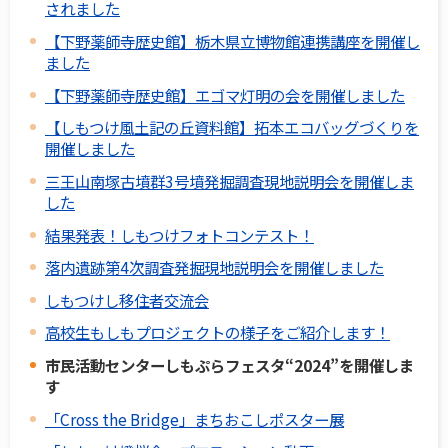
されました
【下野薬師寺歴史館】栃木県立博物館連携講座を開催し
ました
【下野薬師寺歴史館】エゴマ灯明の会を開催しました
【しもつけ風土記の丘資料館】拓本エコバッグづくりを
開催しました
三王山南塚古墳群3号墳発掘調査現地説明会を開催しま
した
結果発表！しもつけフォトコンテスト！
落内遺跡第4次調査発掘現地説明会を開催しました
しもつけし移住者交流会
高校生もしもプロジェクトの様子をご紹介します！
市民活動センターしもぷらフェスタ“2024”を開催しま
す
「Cross the Bridge」まちおこしポスター展