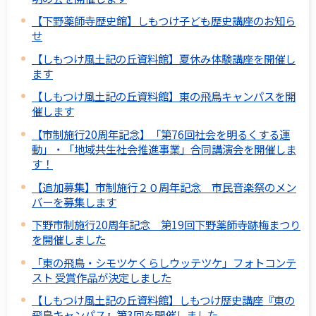
【下野薬師寺歴史館】しもつけ子ども歴史講座のお知ら
せ
【しもつけ風土記の丘資料館】夏休み体験講座を開催し
ます
【しもつけ風土記の丘資料館】東の飛鳥キャンパスを開
催します
【市制施行20周年記念】「第76回社会を明るくする運
動」・「地域共生社会推進事業」合同講演会を開催しま
す！
【追加募集】市制施行２０周年記念 市民音楽祭のメン
バーを募集します
下野市制施行20周年記念 第19回下野薬師寺跡梅まつり
を開催しました
「東の飛鳥・シモツケくらしウッテツケ」フォトコンテ
スト 受賞作品が決定しました
【しもつけ風土記の丘資料館】しもつけ歴史講座『東の
飛鳥キャンパス』第3回を開催しました