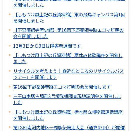
を開催しました
【しもつけ風土記の丘資料館】東の飛鳥キャンパス第1回
を開催しました
【下野薬師寺歴史館】第16回下野薬師寺跡エゴマ灯明の
会を開催しました
12月3日から9日は障害者週間です
【しもつけ風土記の丘資料館】夏休み体験講座を開催し
ました
リサイクルを考えよう！ 身近なところのリサイクルバス
ツアー」を開催します
第16回下野薬師寺跡エゴマ灯明の会を開催します
三王山南塚古墳群2号墳発掘調査現地説明会を開催しま
した
【しもつけ風土記の丘資料館】栃木県立博物館連携講座
を開催しました
第18回南河内地区一周駅伝競走大会（通算42回）が開催