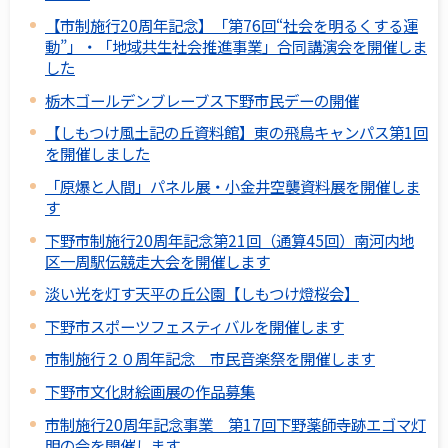
【市制施行20周年記念】「第76回“社会を明るくする運
動”」・「地域共生社会推進事業」合同講演会を開催しま
した
栃木ゴールデンブレーブス下野市民デーの開催
【しもつけ風土記の丘資料館】東の飛鳥キャンパス第1回
を開催しました
「原爆と人間」パネル展・小金井空襲資料展を開催しま
す
下野市制施行20周年記念第21回（通算45回）南河内地
区一周駅伝競走大会を開催します
淡い光を灯す天平の丘公園【しもつけ燈桜会】
下野市スポーツフェスティバルを開催します
市制施行２０周年記念 市民音楽祭を開催します
下野市文化財絵画展の作品募集
市制施行20周年記念事業 第17回下野薬師寺跡エゴマ灯
明の会を開催します