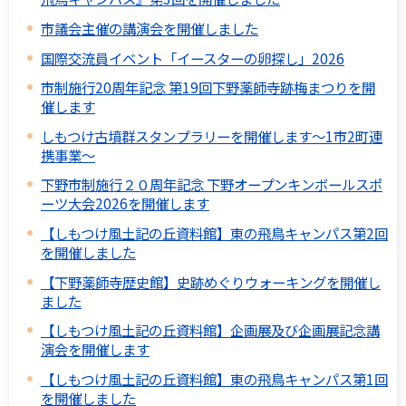
市議会主催の講演会を開催しました
国際交流員イベント「イースターの卵探し」2026
市制施行20周年記念 第19回下野薬師寺跡梅まつりを開
催します
しもつけ古墳群スタンプラリーを開催します～1市2町連
携事業～
下野市制施行２０周年記念 下野オープンキンボールスポ
ーツ大会2026を開催します
【しもつけ風土記の丘資料館】東の飛鳥キャンパス第2回
を開催しました
【下野薬師寺歴史館】史跡めぐりウォーキングを開催し
ました
【しもつけ風土記の丘資料館】企画展及び企画展記念講
演会を開催します
【しもつけ風土記の丘資料館】東の飛鳥キャンパス第1回
を開催しました