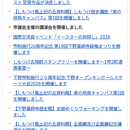
スト 受賞作品が決定しました
【しもつけ風土記の丘資料館】しもつけ歴史講座『東の
飛鳥キャンパス』第3回を開催しました
市議会主催の講演会を開催しました
国際交流員イベント「イースターの卵探し」2026
市制施行20周年記念 第19回下野薬師寺跡梅まつりを開
催します
しもつけ古墳群スタンプラリーを開催します～1市2町連
携事業～
下野市制施行２０周年記念 下野オープンキンボールスポ
ーツ大会2026を開催します
【しもつけ風土記の丘資料館】東の飛鳥キャンパス第2回
を開催しました
【下野薬師寺歴史館】史跡めぐりウォーキングを開催し
ました
【しもつけ風土記の丘資料館】企画展及び企画展記念講
演会を開催します