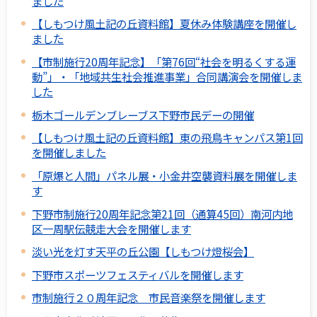
ました
【しもつけ風土記の丘資料館】夏休み体験講座を開催し
ました
【市制施行20周年記念】「第76回“社会を明るくする運
動”」・「地域共生社会推進事業」合同講演会を開催しま
した
栃木ゴールデンブレーブス下野市民デーの開催
【しもつけ風土記の丘資料館】東の飛鳥キャンパス第1回
を開催しました
「原爆と人間」パネル展・小金井空襲資料展を開催しま
す
下野市制施行20周年記念第21回（通算45回）南河内地
区一周駅伝競走大会を開催します
淡い光を灯す天平の丘公園【しもつけ燈桜会】
下野市スポーツフェスティバルを開催します
市制施行２０周年記念 市民音楽祭を開催します