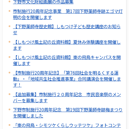
下野市文化財絵画展の作品募集
市制施行20周年記念事業 第17回下野薬師寺跡エゴマ灯
明の会を開催します
【下野薬師寺歴史館】しもつけ子ども歴史講座のお知ら
せ
【しもつけ風土記の丘資料館】夏休み体験講座を開催し
ます
【しもつけ風土記の丘資料館】東の飛鳥キャンパスを開
催します
【市制施行20周年記念】「第76回社会を明るくする運
動」・「地域共生社会推進事業」合同講演会を開催しま
す！
【追加募集】市制施行２０周年記念 市民音楽祭のメン
バーを募集します
下野市制施行20周年記念 第19回下野薬師寺跡梅まつり
を開催しました
「東の飛鳥・シモツケくらしウッテツケ」フォトコンテ