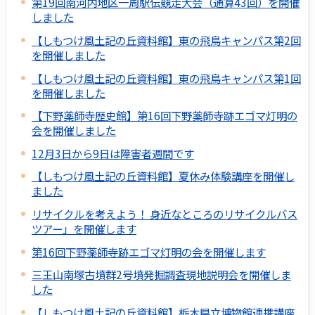
第19回南河内地区一周駅伝競走大会（通算43回）を開催
しました
【しもつけ風土記の丘資料館】東の飛鳥キャンパス第2回
を開催しました
【しもつけ風土記の丘資料館】東の飛鳥キャンパス第1回
を開催しました
【下野薬師寺歴史館】第16回下野薬師寺跡エゴマ灯明の
会を開催しました
12月3日から9日は障害者週間です
【しもつけ風土記の丘資料館】夏休み体験講座を開催し
ました
リサイクルを考えよう！ 身近なところのリサイクルバス
ツアー」を開催します
第16回下野薬師寺跡エゴマ灯明の会を開催します
三王山南塚古墳群2号墳発掘調査現地説明会を開催しま
した
【しもつけ風土記の丘資料館】栃木県立博物館連携講座