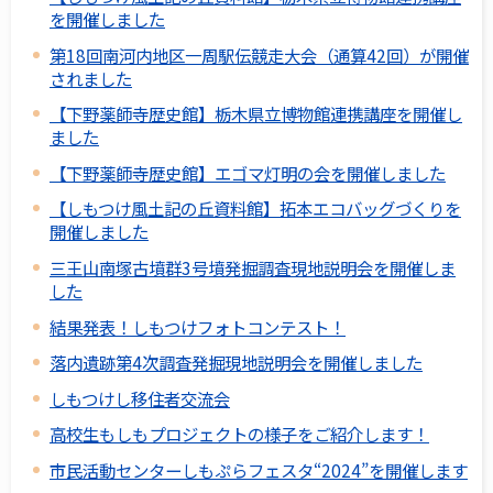
を開催しました
第18回南河内地区一周駅伝競走大会（通算42回）が開催
されました
【下野薬師寺歴史館】栃木県立博物館連携講座を開催し
ました
【下野薬師寺歴史館】エゴマ灯明の会を開催しました
【しもつけ風土記の丘資料館】拓本エコバッグづくりを
開催しました
三王山南塚古墳群3号墳発掘調査現地説明会を開催しま
した
結果発表！しもつけフォトコンテスト！
落内遺跡第4次調査発掘現地説明会を開催しました
しもつけし移住者交流会
高校生もしもプロジェクトの様子をご紹介します！
市民活動センターしもぷらフェスタ“2024”を開催します