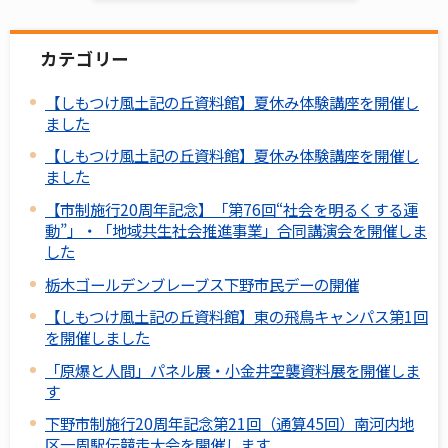
カテゴリー
【しもつけ風土記の丘資料館】夏休み体験講座を開催し
ました
【しもつけ風土記の丘資料館】夏休み体験講座を開催し
ました
【市制施行20周年記念】「第76回“社会を明るくする運
動”」・「地域共生社会推進事業」合同講演会を開催しま
した
栃木ゴールデンブレーブス下野市民デーの開催
【しもつけ風土記の丘資料館】東の飛鳥キャンパス第1回
を開催しました
「原爆と人間」パネル展・小金井空襲資料展を開催しま
す
下野市制施行20周年記念第21回（通算45回）南河内地
区一周駅伝競走大会を開催します