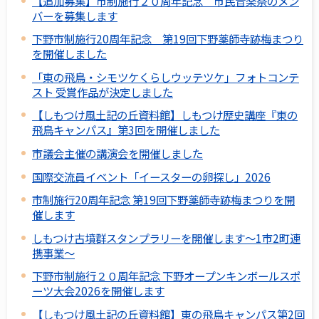
【追加募集】市制施行２０周年記念 市民音楽祭のメン
バーを募集します
下野市制施行20周年記念 第19回下野薬師寺跡梅まつり
を開催しました
「東の飛鳥・シモツケくらしウッテツケ」フォトコンテ
スト 受賞作品が決定しました
【しもつけ風土記の丘資料館】しもつけ歴史講座『東の
飛鳥キャンパス』第3回を開催しました
市議会主催の講演会を開催しました
国際交流員イベント「イースターの卵探し」2026
市制施行20周年記念 第19回下野薬師寺跡梅まつりを開
催します
しもつけ古墳群スタンプラリーを開催します～1市2町連
携事業～
下野市制施行２０周年記念 下野オープンキンボールスポ
ーツ大会2026を開催します
【しもつけ風土記の丘資料館】東の飛鳥キャンパス第2回