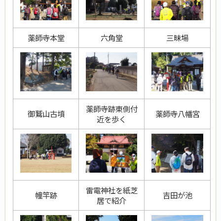
薬師寺本堂
六角堂
三昧場
薬師寺跡東側付
御鷲山古墳
薬師寺八幡宮
近を歩く
雷電神社を紙芝
幢竿跡
吉田が池
居で紹介