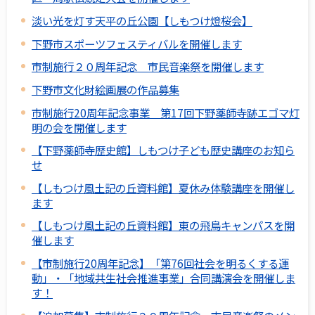
淡い光を灯す天平の丘公園【しもつけ燈桜会】
下野市スポーツフェスティバルを開催します
市制施行２０周年記念 市民音楽祭を開催します
下野市文化財絵画展の作品募集
市制施行20周年記念事業 第17回下野薬師寺跡エゴマ灯
明の会を開催します
【下野薬師寺歴史館】しもつけ子ども歴史講座のお知ら
せ
【しもつけ風土記の丘資料館】夏休み体験講座を開催し
ます
【しもつけ風土記の丘資料館】東の飛鳥キャンパスを開
催します
【市制施行20周年記念】「第76回社会を明るくする運
動」・「地域共生社会推進事業」合同講演会を開催しま
す！