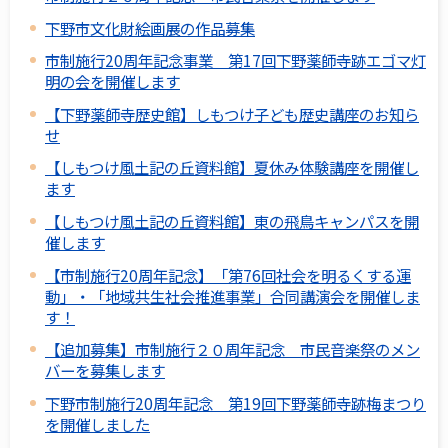
下野市文化財絵画展の作品募集
市制施行20周年記念事業 第17回下野薬師寺跡エゴマ灯
明の会を開催します
【下野薬師寺歴史館】しもつけ子ども歴史講座のお知ら
せ
【しもつけ風土記の丘資料館】夏休み体験講座を開催し
ます
【しもつけ風土記の丘資料館】東の飛鳥キャンパスを開
催します
【市制施行20周年記念】「第76回社会を明るくする運
動」・「地域共生社会推進事業」合同講演会を開催しま
す！
【追加募集】市制施行２０周年記念 市民音楽祭のメン
バーを募集します
下野市制施行20周年記念 第19回下野薬師寺跡梅まつり
を開催しました