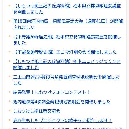
【しもつけ風土記の丘資料館】栃木県立博物館連携講座
を開催しました
第18回南河内地区一周駅伝競走大会（通算42回）が開催
されました
【下野薬師寺歴史館】栃木県立博物館連携講座を開催し
ました
【下野薬師寺歴史館】エゴマ灯明の会を開催しました
【しもつけ風土記の丘資料館】拓本エコバッグづくりを
開催しました
三王山南塚古墳群3号墳発掘調査現地説明会を開催しま
した
結果発表！しもつけフォトコンテスト！
落内遺跡第4次調査発掘現地説明会を開催しました
しもつけし移住者交流会
高校生もしもプロジェクトの様子をご紹介します！