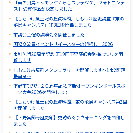
「東の飛鳥・シモツケくらしウッテツケ」フォトコンテ
スト 受賞作品が決定しました
【しもつけ風土記の丘資料館】しもつけ歴史講座『東の
飛鳥キャンパス』第3回を開催しました
市議会主催の講演会を開催しました
国際交流員イベント「イースターの卵探し」2026
市制施行20周年記念 第19回下野薬師寺跡梅まつりを開
催します
しもつけ古墳群スタンプラリーを開催します～1市2町連
携事業～
下野市制施行２０周年記念 下野オープンキンボールスポ
ーツ大会2026を開催します
【しもつけ風土記の丘資料館】東の飛鳥キャンパス第2回
を開催しました
【下野薬師寺歴史館】史跡めぐりウォーキングを開催し
ました