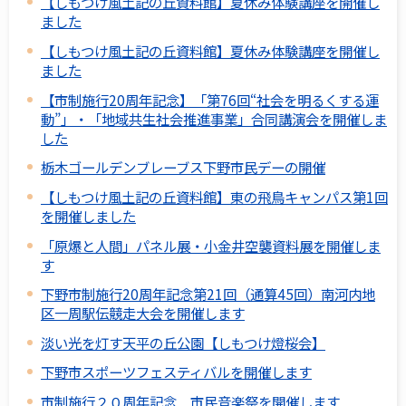
【しもつけ風土記の丘資料館】夏休み体験講座を開催し
ました
【しもつけ風土記の丘資料館】夏休み体験講座を開催し
ました
【市制施行20周年記念】「第76回“社会を明るくする運
動”」・「地域共生社会推進事業」合同講演会を開催しま
した
栃木ゴールデンブレーブス下野市民デーの開催
【しもつけ風土記の丘資料館】東の飛鳥キャンパス第1回
を開催しました
「原爆と人間」パネル展・小金井空襲資料展を開催しま
す
下野市制施行20周年記念第21回（通算45回）南河内地
区一周駅伝競走大会を開催します
淡い光を灯す天平の丘公園【しもつけ燈桜会】
下野市スポーツフェスティバルを開催します
市制施行２０周年記念 市民音楽祭を開催します