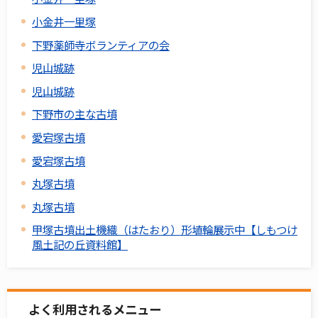
小金井一里塚
下野薬師寺ボランティアの会
児山城跡
児山城跡
下野市の主な古墳
愛宕塚古墳
愛宕塚古墳
丸塚古墳
丸塚古墳
甲塚古墳出土機織（はたおり）形埴輪展示中【しもつけ
風土記の丘資料館】
よく利用されるメニュー