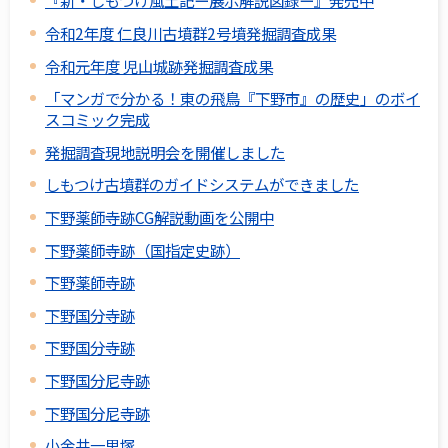
『新・しもつけ風土記ー展示解説図録ー』発売中
令和2年度 仁良川古墳群2号墳発掘調査成果
令和元年度 児山城跡発掘調査成果
「マンガで分かる！東の飛鳥『下野市』の歴史」のボイ
スコミック完成
発掘調査現地説明会を開催しました
しもつけ古墳群のガイドシステムができました
下野薬師寺跡CG解説動画を公開中
下野薬師寺跡（国指定史跡）
下野薬師寺跡
下野国分寺跡
下野国分寺跡
下野国分尼寺跡
下野国分尼寺跡
小金井一里塚