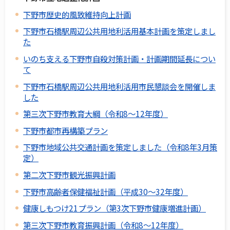
下野市歴史的風致維持向上計画
下野市石橋駅周辺公共用地利活用基本計画を策定しまし
た
いのち支える下野市自殺対策計画・計画期間延長につい
て
下野市石橋駅周辺公共用地利活用市民懇談会を開催しま
した
第三次下野市教育大綱（令和8～12年度）
下野市都市再構築プラン
下野市地域公共交通計画を策定しました（令和8年3月策
定）
第二次下野市観光振興計画
下野市高齢者保健福祉計画（平成30～32年度）
健康しもつけ21プラン（第3次下野市健康増進計画）
第三次下野市教育振興計画（令和8～12年度）