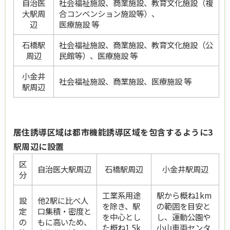
自治医
社会福祉施設、商業施設、教育文化施設（複
大駅周
合コンベンション施設等）、
辺
医療施設 等
石橋駅
社会福祉施設、商業施設、教育文化施設（公
周辺
民館等）、医療施設 等
小金井
社会福祉施設、商業施設、医療施設 等
駅周辺
居住誘導区域は都市機能誘導区域を包含するように3
駅周辺に設置
区
自治医大駅周辺
石橋駅周辺
小金井駅周辺
分
工業系用途
駅から概ね1km
設
他2駅に比べ人
を除き、駅
の範囲を目安と
定
口集積・密度と
を中心とし
し、運動公園や
の
もに高いため、
た概ね1.5k
小山車両センタ