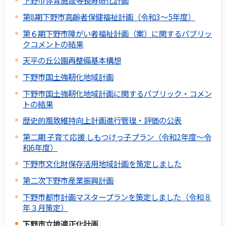
下野市体育施設等長寿命化計画
第8期下野市高齢者保健福祉計画（令和3～5年度）
第６期下野市障がい者福祉計画（案）に関するパブリッ
クコメントの結果
天平の丘公園再整備基本構想
下野市国土強靭化地域計画
下野市国土強靭化地域計画に関するパブリック・コメン
トの結果
歴史的風致維持向上計画進行管理・評価の公表
第二期 子育て応援 しもつけっ子プラン（令和2年度～令
和6年度）
下野市文化財保存活用地域計画を策定しました
第二次下野市産業振興計画
下野市都市計画マスタープランを策定しました（令和８
年３月策定）
下野市立地適正化計画