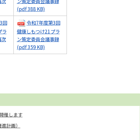
議次
ン策定委員会議事録
(pdf 388 KB)
3回
令和7年度第3回
プラ
健康しもつけ21プラ
議次
ン策定委員会議事録
(pdf 359 KB)
開催します
増進計画）