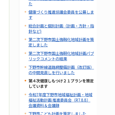
た
健康づくり推進協議会委員を公募しま
す
総合計画と個別計画（計画・方針・指
針など)
第二次下野市国土強靱化地域計画を策
定しました
第二次下野市国土強靭化地域計画パブ
リックコメントの結果
下野市幹線道路網整備計画（改訂版）
の中間見直しを行いました
第４次健康しもつけ２１プランを策定
しています
令和7年度下野市地域福祉計画・地域
福祉活動計画 推進委員会（R7.8.8）
会議資料＆会議録
下野市こども計画を策定しました