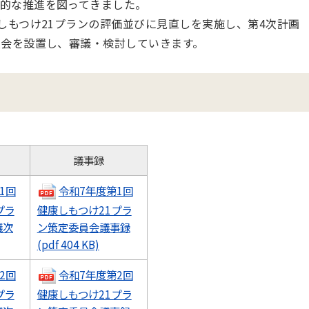
的な推進を図ってきました。
しもつけ21プランの評価並びに見直しを実施し、第4次計画
員会を設置し、審議・検討していきます。
議事録
1回
令和7年度第1回
プラ
健康しもつけ21プラ
議次
ン策定委員会議事録
(pdf 404 KB)
2回
令和7年度第2回
プラ
健康しもつけ21プラ