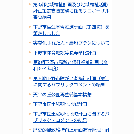
第3期地域福祉計画及び地域福祉活動
計画策定支援業務に係るプロポーザル
審査結果
下野市生涯学習推進計画（第四次）を
策定しました
実質化された人・農地プランについて
下野市体育施設等長寿命化計画
第8期下野市高齢者保健福祉計画（令
和3～5年度）
第６期下野市障がい者福祉計画（案）
に関するパブリックコメントの結果
天平の丘公園再整備基本構想
下野市国土強靭化地域計画
下野市国土強靭化地域計画に関するパ
ブリック・コメントの結果
歴史的風致維持向上計画進行管理・評