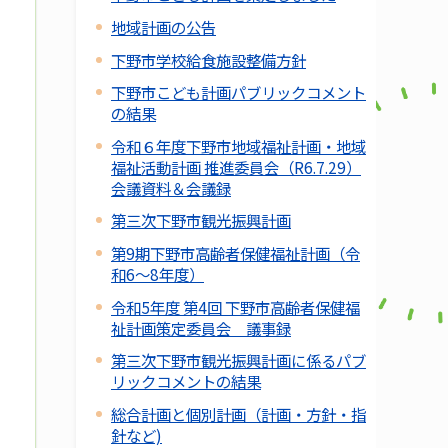
地域計画の公告
下野市学校給食施設整備方針
下野市こども計画パブリックコメント
の結果
令和６年度下野市地域福祉計画・地域
福祉活動計画 推進委員会（R6.7.29）
会議資料＆会議録
第三次下野市観光振興計画
第9期下野市高齢者保健福祉計画（令
和6～8年度）
令和5年度 第4回 下野市高齢者保健福
祉計画策定委員会 議事録
第三次下野市観光振興計画に係るパブ
リックコメントの結果
総合計画と個別計画（計画・方針・指
針など)