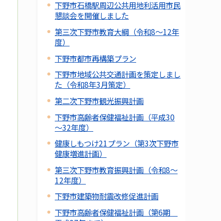
下野市石橋駅周辺公共用地利活用市民
懇談会を開催しました
第三次下野市教育大綱（令和8～12年
度）
下野市都市再構築プラン
下野市地域公共交通計画を策定しまし
た（令和8年3月策定）
第二次下野市観光振興計画
下野市高齢者保健福祉計画（平成30
～32年度）
健康しもつけ21プラン（第3次下野市
健康増進計画）
第三次下野市教育振興計画（令和8～
12年度）
下野市建築物耐震改修促進計画
下野市高齢者保健福祉計画（第6期