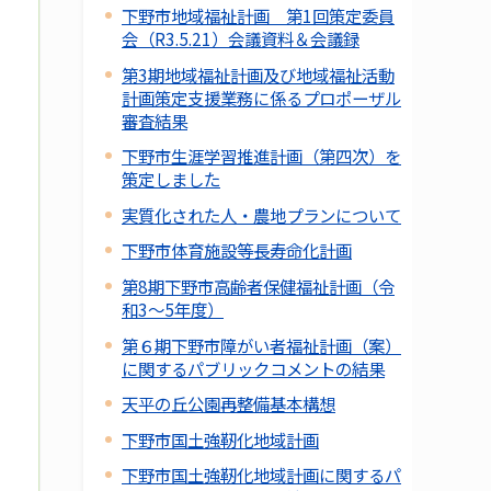
下野市地域福祉計画 第1回策定委員
会（R3.5.21）会議資料＆会議録
第3期地域福祉計画及び地域福祉活動
計画策定支援業務に係るプロポーザル
審査結果
下野市生涯学習推進計画（第四次）を
策定しました
実質化された人・農地プランについて
下野市体育施設等長寿命化計画
第8期下野市高齢者保健福祉計画（令
和3～5年度）
第６期下野市障がい者福祉計画（案）
に関するパブリックコメントの結果
天平の丘公園再整備基本構想
下野市国土強靭化地域計画
下野市国土強靭化地域計画に関するパ