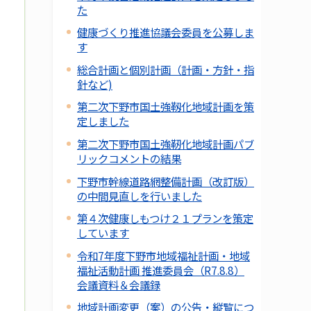
た
健康づくり推進協議会委員を公募しま
す
総合計画と個別計画（計画・方針・指
針など)
第二次下野市国土強靱化地域計画を策
定しました
第二次下野市国土強靭化地域計画パブ
リックコメントの結果
下野市幹線道路網整備計画（改訂版）
の中間見直しを行いました
第４次健康しもつけ２１プランを策定
しています
令和7年度下野市地域福祉計画・地域
福祉活動計画 推進委員会（R7.8.8）
会議資料＆会議録
地域計画変更（案）の公告・縦覧につ