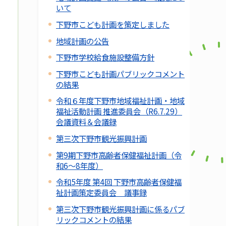
いて
下野市こども計画を策定しました
地域計画の公告
下野市学校給食施設整備方針
下野市こども計画パブリックコメント
の結果
令和６年度下野市地域福祉計画・地域
福祉活動計画 推進委員会（R6.7.29）
会議資料＆会議録
第三次下野市観光振興計画
第9期下野市高齢者保健福祉計画（令
和6～8年度）
令和5年度 第4回 下野市高齢者保健福
祉計画策定委員会 議事録
第三次下野市観光振興計画に係るパブ
リックコメントの結果