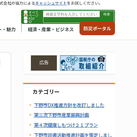
式会社の協力による
キャッシュサイト
をお試しください。
すべて
ページ
PDF
ID
防災ポータル
ト・魅力
経済・産業・ビジネス
広告
カテゴリー
下野市DX推進方針を改訂しました
第三次下野市産業振興計画
第４次健康しもつけ２１プラン
下野市読書活動推進計画を策定しまし