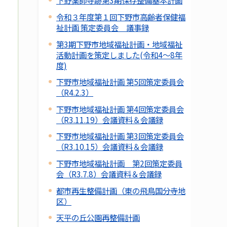
下野薬師寺跡第3期保存整備基本計画
令和３年度第１回下野市高齢者保健福
祉計画 策定委員会 議事録
第3期下野市地域福祉計画・地域福祉
活動計画を策定しました(令和4～8年
度)
下野市地域福祉計画 第5回策定委員会
（R4.2.3）
下野市地域福祉計画 第4回策定委員会
（R3.11.19）会議資料＆会議録
下野市地域福祉計画 第3回策定委員会
（R3.10.15）会議資料＆会議録
下野市地域福祉計画 第2回策定委員
会（R3.7.8）会議資料＆会議録
都市再生整備計画（東の飛鳥国分寺地
区）
天平の丘公園再整備計画