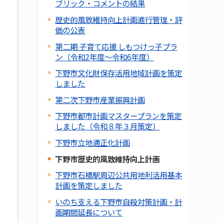
ブリック・コメントの結果
歴史的風致維持向上計画進行管理・評
価の公表
第二期 子育て応援 しもつけっ子プラ
ン（令和2年度～令和6年度）
下野市文化財保存活用地域計画を策定
しました
第二次下野市産業振興計画
下野市都市計画マスタープランを策定
しました（令和８年３月策定）
下野市立地適正化計画
下野市歴史的風致維持向上計画
下野市石橋駅周辺公共用地利活用基本
計画を策定しました
いのち支える下野市自殺対策計画・計
画期間延長について