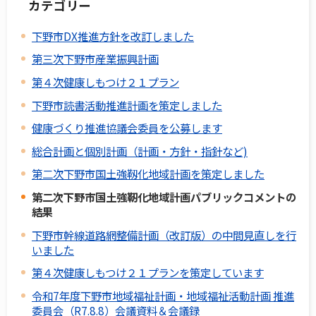
カテゴリー
下野市DX推進方針を改訂しました
第三次下野市産業振興計画
第４次健康しもつけ２１プラン
下野市読書活動推進計画を策定しました
健康づくり推進協議会委員を公募します
総合計画と個別計画（計画・方針・指針など)
第二次下野市国土強靱化地域計画を策定しました
第二次下野市国土強靭化地域計画パブリックコメントの
結果
下野市幹線道路網整備計画（改訂版）の中間見直しを行
いました
第４次健康しもつけ２１プランを策定しています
令和7年度下野市地域福祉計画・地域福祉活動計画 推進
委員会（R7.8.8）会議資料＆会議録