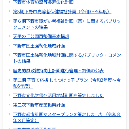
下野市体育施設等長寿命化計画
第8期下野市高齢者保健福祉計画（令和3～5年度）
第６期下野市障がい者福祉計画（案）に関するパブリッ
クコメントの結果
天平の丘公園再整備基本構想
下野市国土強靭化地域計画
下野市国土強靭化地域計画に関するパブリック・コメン
トの結果
歴史的風致維持向上計画進行管理・評価の公表
第二期 子育て応援 しもつけっ子プラン（令和2年度～令
和6年度）
下野市文化財保存活用地域計画を策定しました
第二次下野市産業振興計画
下野市都市計画マスタープランを策定しました（令和８
年３月策定）