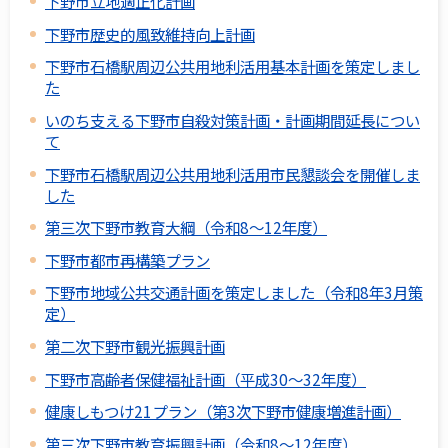
下野市立地適正化計画
下野市歴史的風致維持向上計画
下野市石橋駅周辺公共用地利活用基本計画を策定しまし
た
いのち支える下野市自殺対策計画・計画期間延長につい
て
下野市石橋駅周辺公共用地利活用市民懇談会を開催しま
した
第三次下野市教育大綱（令和8～12年度）
下野市都市再構築プラン
下野市地域公共交通計画を策定しました（令和8年3月策
定）
第二次下野市観光振興計画
下野市高齢者保健福祉計画（平成30～32年度）
健康しもつけ21プラン（第3次下野市健康増進計画）
第三次下野市教育振興計画（令和8～12年度）