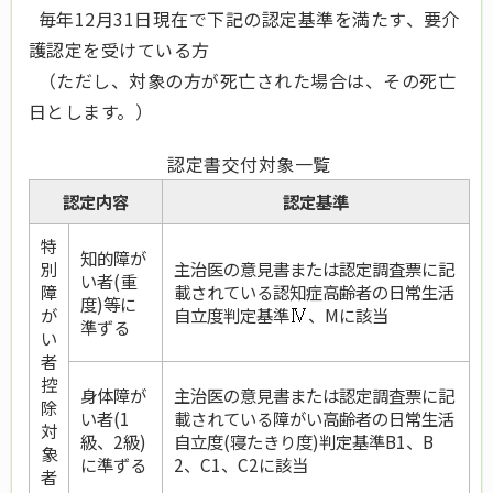
毎年12月31日現在で下記の認定基準を満たす、要介
護認定を受けている方
（ただし、対象の方が死亡された場合は、その死亡
日とします。）
認定書交付対象一覧
認定内容
認定基準
特
知的障が
別
主治医の意見書または認定調査票に記
い者(重
障
載されている認知症高齢者の日常生活
度)等に
が
自立度判定基準
、Mに該当
準ずる
い
者
控
身体障が
主治医の意見書または認定調査票に記
除
い者(1
載されている障がい高齢者の日常生活
対
級、2級)
自立度(寝たきり度)判定基準B1、B
象
に準ずる
2、C1、C2に該当
者