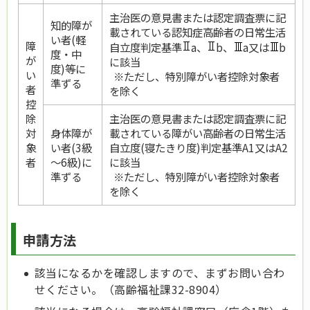
主治医の意見書または認定調査票に記
知的障が
載されている認知症高齢者の日常生活
い者(軽
障
自立度判定基準
a、
b、
a又は
b
度・中
が
に該当
度)等に
い
※ただし、特別障がい者控除対象者
準ずる
者
を除く
控
除
主治医の意見書または認定調査票に記
対
身体障が
載されている障がい高齢者の日常生活
象
い者(3級
自立度(寝たきり度)判定基準A1又はA2
者
～6級)に
に該当
準ずる
※ただし、特別障がい者控除対象者
を除く
申請方法
該当になるかを確認しますので、まずお問い合わ
せください。（高齢福祉課32-8904）