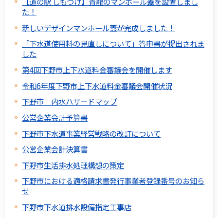
【道の駅 しもつけ】青龍のマンホール蓋を設置しまし
た！
新しいデザインマンホール蓋が完成しました！
「下水道使用料の見直しについて」答申書が提出されま
した
第4回下野市上下水道料金審議会を開催します
令和6年度下野市上下水道料金審議会開催状況
下野市 内水ハザードマップ
公営企業会計予算書
下野市下水道事業経営戦略の改訂について
公営企業会計決算書
下野市生活排水処理構想の策定
下野市における適格請求書発行事業者登録番号のお知ら
せ
下野市下水道排水設備指定工事店