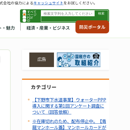
式会社の協力による
キャッシュサイト
をお試しください。
すべて
ページ
PDF
ID
防災ポータル
ト・魅力
経済・産業・ビジネス
広告
カテゴリー
【下野市下水道事業】ウォーターPPP
導入に関する第1回アンケート調査に
ついて（回答依頼）
※在庫切れのため、配布停止中。【青
龍マンホール蓋】マンホールカードが