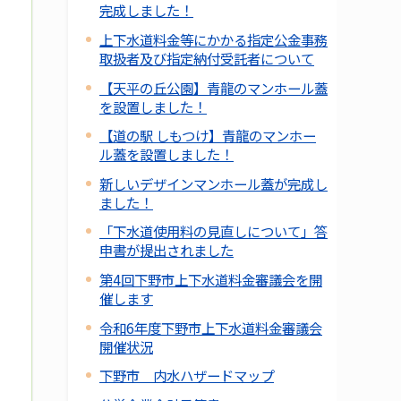
完成しました！
上下水道料金等にかかる指定公金事務
取扱者及び指定納付受託者について
【天平の丘公園】青龍のマンホール蓋
を設置しました！
【道の駅 しもつけ】青龍のマンホー
ル蓋を設置しました！
新しいデザインマンホール蓋が完成し
ました！
「下水道使用料の見直しについて」答
申書が提出されました
第4回下野市上下水道料金審議会を開
催します
令和6年度下野市上下水道料金審議会
開催状況
下野市 内水ハザードマップ