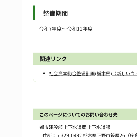
整備期間
令和7年度～令和11年度
関連リンク
社会資本総合整備計画(栃木県)（新しいウ
このページについてのお問い合わせ先
都市建設部 上下水道局 上下水道課
住所：
〒329-0492 栃木県下野市笹原26（庁