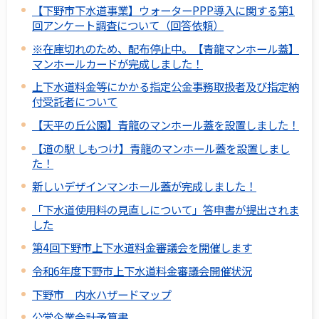
【下野市下水道事業】ウォーターPPP導入に関する第1
回アンケート調査について（回答依頼）
※在庫切れのため、配布停止中。【青龍マンホール蓋】
マンホールカードが完成しました！
上下水道料金等にかかる指定公金事務取扱者及び指定納
付受託者について
【天平の丘公園】青龍のマンホール蓋を設置しました！
【道の駅 しもつけ】青龍のマンホール蓋を設置しまし
た！
新しいデザインマンホール蓋が完成しました！
「下水道使用料の見直しについて」答申書が提出されま
した
第4回下野市上下水道料金審議会を開催します
令和6年度下野市上下水道料金審議会開催状況
下野市 内水ハザードマップ
公営企業会計予算書