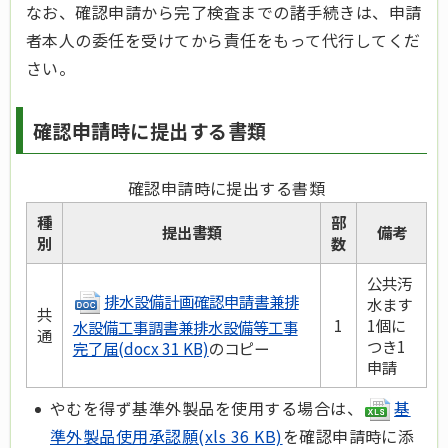
なお、確認申請から完了検査までの諸手続きは、申請
者本人の委任を受けてから責任をもって代行してくだ
さい。
確認申請時に提出する書類
確認申請時に提出する書類
種
部
提出書類
備考
別
数
公共汚
排水設備計画確認申請書兼排
水ます
共
1
1個に
水設備工事調書兼排水設備等工事
通
つき1
完了届(docx 31 KB)
のコピー
申請
やむを得ず基準外製品を使用する場合は、
基
準外製品使用承認願(xls 36 KB)
を確認申請時に添