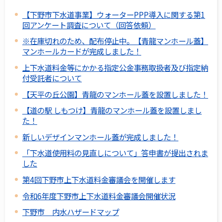
【下野市下水道事業】ウォーターPPP導入に関する第1
回アンケート調査について（回答依頼）
※在庫切れのため、配布停止中。【青龍マンホール蓋】
マンホールカードが完成しました！
上下水道料金等にかかる指定公金事務取扱者及び指定納
付受託者について
【天平の丘公園】青龍のマンホール蓋を設置しました！
【道の駅 しもつけ】青龍のマンホール蓋を設置しまし
た！
新しいデザインマンホール蓋が完成しました！
「下水道使用料の見直しについて」答申書が提出されま
した
第4回下野市上下水道料金審議会を開催します
令和6年度下野市上下水道料金審議会開催状況
下野市 内水ハザードマップ