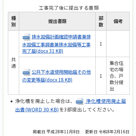
工事完了後に提出する書類
種
部
提出書類
備考
別
数
排水設備計画確認申請書兼排
1
水設備工事調書兼排水設備等工事
完了届
(docx 31 KB)
共
集合住
通
宅の場
公共下水道使用開始届その他
1
合、戸
の変更等届
(docx 18 KB)
数分提
出
浄化槽を廃止した場合は、
浄化槽使用廃止届
出書(WORD 30 KB)
を3部提出してください。
掲載日 平成28年11月8日
更新日 令和8年2月16日