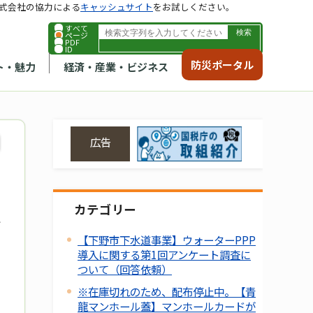
式会社の協力による
キャッシュサイト
をお試しください。
すべて
ページ
PDF
ID
防災ポータル
ト・魅力
経済・産業・ビジネス
広告
カテゴリー
【下野市下水道事業】ウォーターPPP
導入に関する第1回アンケート調査に
ついて（回答依頼）
※在庫切れのため、配布停止中。【青
龍マンホール蓋】マンホールカードが