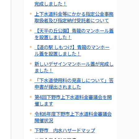
完成しました！
上下水道料金等にかかる指定公金事務
取扱者及び指定納付受託者について
【天平の丘公園】青龍のマンホール蓋
を設置しました！
【道の駅 しもつけ】青龍のマンホー
ル蓋を設置しました！
新しいデザインマンホール蓋が完成し
ました！
「下水道使用料の見直しについて」答
申書が提出されました
第4回下野市上下水道料金審議会を開
催します
令和6年度下野市上下水道料金審議会
開催状況
下野市 内水ハザードマップ