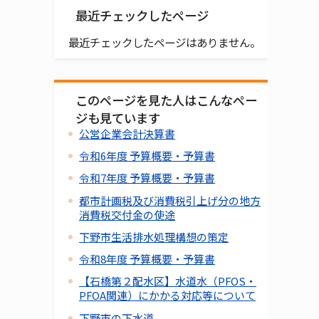
最近チェックしたページ
最近チェックしたページはありません。
このページを見た人はこんなペー
ジも見ています
公営企業会計決算書
令和6年度 予算概要・予算書
令和7年度 予算概要・予算書
都市計画税及び消費税引上げ分の地方
消費税交付金の使途
下野市生活排水処理構想の策定
令和8年度 予算概要・予算書
【石橋第２配水区】水道水（PFOS・
PFOA関連）にかかる対応等について
下野市の下水道