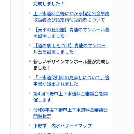
完成しました！
上下水道料金等にかかる指定公金事務
取扱者及び指定納付受託者について
【天平の丘公園】青龍のマンホール蓋
を設置しました！
【道の駅 しもつけ】青龍のマンホー
ル蓋を設置しました！
新しいデザインマンホール蓋が完成し
ました！
「下水道使用料の見直しについて」答
申書が提出されました
第4回下野市上下水道料金審議会を開
催します
令和6年度下野市上下水道料金審議会
開催状況
下野市 内水ハザードマップ