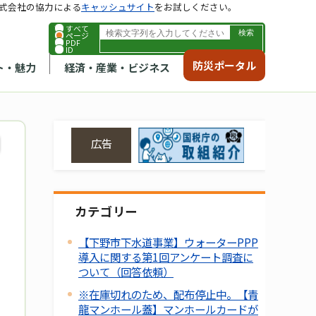
式会社の協力による
キャッシュサイト
をお試しください。
すべて
ページ
PDF
ID
防災ポータル
ト・魅力
経済・産業・ビジネス
広告
カテゴリー
【下野市下水道事業】ウォーターPPP
導入に関する第1回アンケート調査に
ついて（回答依頼）
※在庫切れのため、配布停止中。【青
龍マンホール蓋】マンホールカードが