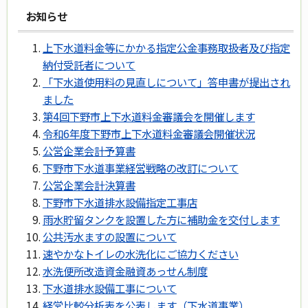
お知らせ
上下水道料金等にかかる指定公金事務取扱者及び指定
納付受託者について
「下水道使用料の見直しについて」答申書が提出され
ました
第4回下野市上下水道料金審議会を開催します
令和6年度下野市上下水道料金審議会開催状況
公営企業会計予算書
下野市下水道事業経営戦略の改訂について
公営企業会計決算書
下野市下水道排水設備指定工事店
雨水貯留タンクを設置した方に補助金を交付します
公共汚水ますの設置について
速やかなトイレの水洗化にご協力ください
水洗便所改造資金融資あっせん制度
下水道排水設備工事について
経営比較分析表を公表します（下水道事業）