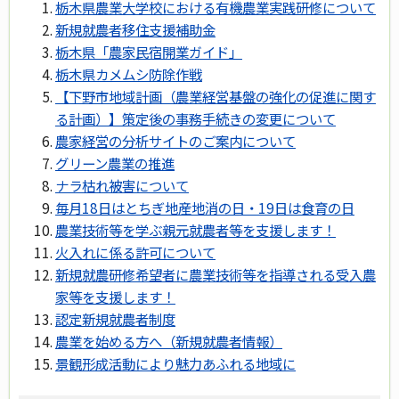
栃木県農業大学校における有機農業実践研修について
新規就農者移住支援補助金
栃木県「農家民宿開業ガイド」
栃木県カメムシ防除作戦
【下野市地域計画（農業経営基盤の強化の促進に関す
る計画）】策定後の事務手続きの変更について
農家経営の分析サイトのご案内について
グリーン農業の推進
ナラ枯れ被害について
毎月18日はとちぎ地産地消の日・19日は食育の日
農業技術等を学ぶ親元就農者等を支援します！
火入れに係る許可について
新規就農研修希望者に農業技術等を指導される受入農
家等を支援します！
認定新規就農者制度
農業を始める方へ（新規就農者情報）
景観形成活動により魅力あふれる地域に