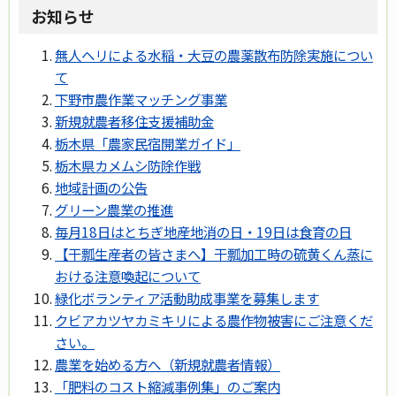
お知らせ
無人ヘリによる水稲・大豆の農薬散布防除実施につい
て
下野市農作業マッチング事業
新規就農者移住支援補助金
栃木県「農家民宿開業ガイド」
栃木県カメムシ防除作戦
地域計画の公告
グリーン農業の推進
毎月18日はとちぎ地産地消の日・19日は食育の日
【干瓢生産者の皆さまへ】干瓢加工時の硫黄くん蒸に
おける注意喚起について
緑化ボランティア活動助成事業を募集します
クビアカツヤカミキリによる農作物被害にご注意くだ
さい。
農業を始める方へ（新規就農者情報）
「肥料のコスト縮減事例集」のご案内