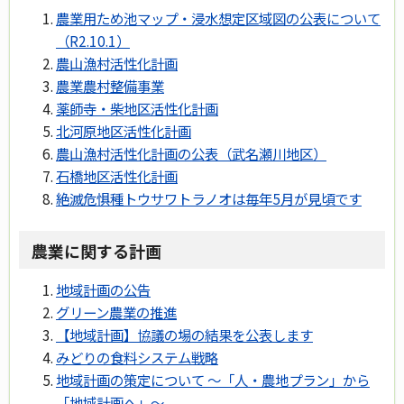
農業用ため池マップ・浸水想定区域図の公表について
（R2.10.1）
農山漁村活性化計画
農業農村整備事業
薬師寺・柴地区活性化計画
北河原地区活性化計画
農山漁村活性化計画の公表（武名瀬川地区）
石橋地区活性化計画
絶滅危惧種トウサワトラノオは毎年5月が見頃です
農業に関する計画
地域計画の公告
グリーン農業の推進
【地域計画】協議の場の結果を公表します
みどりの食料システム戦略
地域計画の策定について ～「人・農地プラン」から
「地域計画へ」～