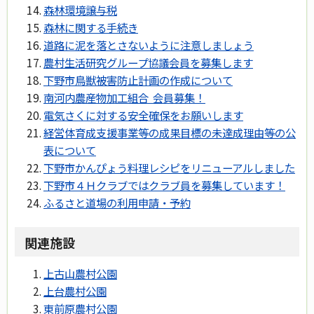
森林環境譲与税
森林に関する手続き
道路に泥を落とさないように注意しましょう
農村生活研究グループ協議会員を募集します
下野市鳥獣被害防止計画の作成について
南河内農産物加工組合 会員募集！
電気さくに対する安全確保をお願いします
経営体育成支援事業等の成果目標の未達成理由等の公
表について
下野市かんぴょう料理レシピをリニューアルしました
下野市４Ｈクラブではクラブ員を募集しています！
ふるさと道場の利用申請・予約
関連施設
上古山農村公園
上台農村公園
東前原農村公園