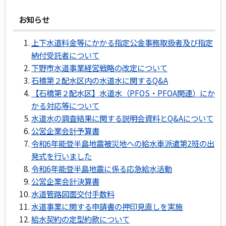
お知らせ
上下水道料金等にかかる指定公金事務取扱者及び指定
納付受託者について
下野市水道事業経営戦略の改定について
石橋第２配水区内の水道水に関するQ&A
【石橋第２配水区】水道水（PFOS・PFOA関連）にか
かる対応等について
水道水の調査結果に関する説明会資料とQ&Aについて
公営企業会計予算書
令和6年能登半島地震被災地への給水車派遣第2班の出
発式を行いました
令和6年能登半島地震に係る応急給水活動
公営企業会計決算書
水道管路図面交付手数料
水道事業に関する申請書の押印見直しを実施
給水契約の定型約款について