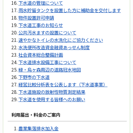
下水道の管理について
雨水貯留タンクを設置した方に補助金を交付します
物件設置許可申請
下水道工事のお知らせ
公共汚水ますの設置について
速やかなトイレの水洗化にご協力ください
水洗便所改造資金融資あっせん制度
社会資本総合整備計画
下水道排水設備工事について
緑・烏ヶ森周辺の道路冠水地図
下野市の下水道
経営比較分析表を公表します（下水道事業）
下水道施設の放射性物質測定結果
下水道を使用する皆様へのお願い
利用届出・料金のご案内
農業集落排水加入金