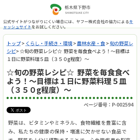
公式サイトがつながりにくい場合には、ヤフー株式会社の協力による
キ
ャッシュサイト
をお試しください。
トップ
>
くらし・手続き・環境
>
農林水産・食
>
旬の野菜レ
シピ
> ☆旬の野菜レシピ☆ 野菜を毎食食べよう！～目標は
１日に野菜料理５皿（３５０g程度）～
☆旬の野菜レシピ☆ 野菜を毎食食べ
よう！～目標は１日に野菜料理５皿
（３５０g程度）～
ページ番号：P-002594
野菜は、ビタミンやミネラル、食物繊維を豊富に含
み、私たちの健康の保持・増進に欠かせない食品で