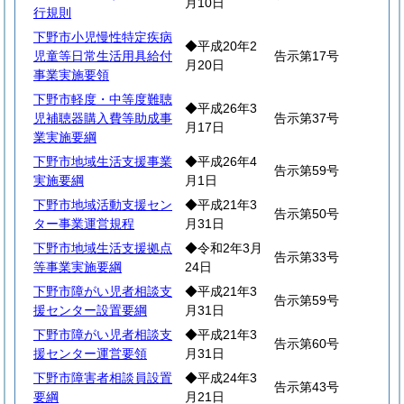
月10日
行規則
下野市小児慢性特定疾病
◆平成20年2
児童等日常生活用具給付
告示第17号
月20日
事業実施要領
下野市軽度・中等度難聴
◆平成26年3
児補聴器購入費等助成事
告示第37号
月17日
業実施要綱
下野市地域生活支援事業
◆平成26年4
告示第59号
実施要綱
月1日
下野市地域活動支援セン
◆平成21年3
告示第50号
ター事業運営規程
月31日
下野市地域生活支援拠点
◆令和2年3月
告示第33号
等事業実施要綱
24日
下野市障がい児者相談支
◆平成21年3
告示第59号
援センター設置要綱
月31日
下野市障がい児者相談支
◆平成21年3
告示第60号
援センター運営要領
月31日
下野市障害者相談員設置
◆平成24年3
告示第43号
要綱
月21日