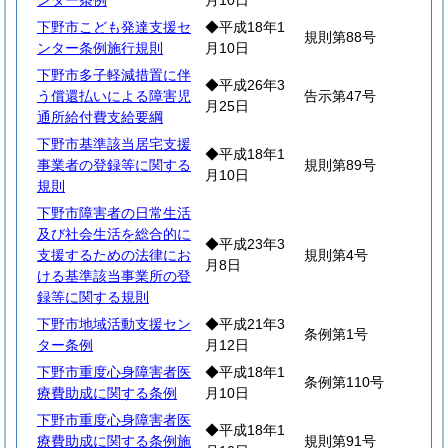
ンター条例
月10日
下野市こども発達支援セ
◆平成18年1
規則第88号
ンター条例施行規則
月10日
下野市多子軽減措置に伴
◆平成26年3
う償還払いによる障害児
告示第47号
月25日
通所給付費支給要綱
下野市基準該当居宅支援
◆平成18年1
事業者の登録等に関する
規則第89号
月10日
規則
下野市障害者の日常生活
及び社会生活を総合的に
◆平成23年3
支援するための法律にお
規則第4号
月8日
ける基準該当事業所の登
録等に関する規則
下野市地域活動支援セン
◆平成21年3
条例第1号
ター条例
月12日
下野市重度心身障害者医
◆平成18年1
条例第110号
療費助成に関する条例
月10日
下野市重度心身障害者医
◆平成18年1
療費助成に関する条例施
規則第91号