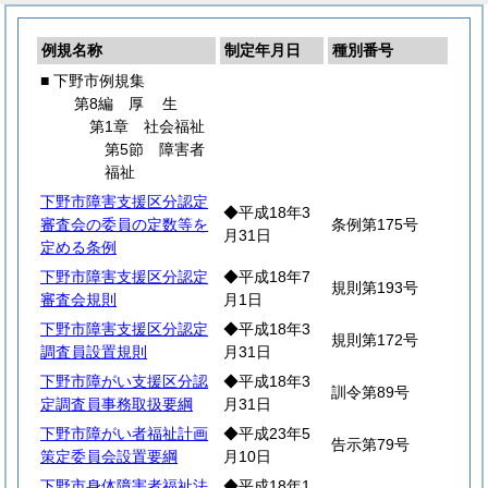
例規名称
制定年月日
種別番号
■ 下野市例規集
第8編
厚
生
第1章 社会福祉
第5節 障害者
福祉
下野市障害支援区分認定
◆平成18年3
審査会の委員の定数等を
条例第175号
月31日
定める条例
下野市障害支援区分認定
◆平成18年7
規則第193号
審査会規則
月1日
下野市障害支援区分認定
◆平成18年3
規則第172号
調査員設置規則
月31日
下野市障がい支援区分認
◆平成18年3
訓令第89号
定調査員事務取扱要綱
月31日
下野市障がい者福祉計画
◆平成23年5
告示第79号
策定委員会設置要綱
月10日
下野市身体障害者福祉法
◆平成18年1