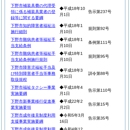
下野市補装具費の代理受
◆平成18年10
領に係る補装具業者の登
告示第237号
月1日
録等に関する要綱
下野市知的障害者福祉法
◆平成18年1
規則第92号
施行細則
月10日
下野市難病患者等福祉手
◆平成18年1
条例第111号
当支給条例
月10日
下野市難病患者等福祉手
◆平成18年1
規則第95号
当支給条例施行規則
月10日
下野市障害児福祉手当及
◆平成18年3
び特別障害者手当等事務
訓令第88号
月31日
取扱規程
下野市福祉タクシー事業
◆平成18年4
告示第110号
実施要綱
月1日
下野市新事業移行促進事
◆平成22年2
告示第15号
業実施要領
月2日
下野市成年後見制度利用
◆令和5年3月
告示第35号
支援事業実施要綱
16日
下野市成年後見制度利用
◆令和4年12