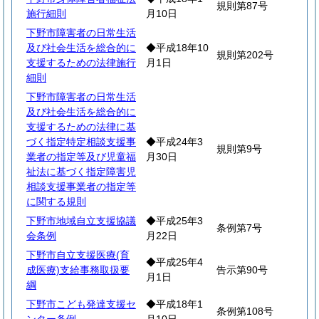
規則第87号
施行細則
月10日
下野市障害者の日常生活
及び社会生活を総合的に
◆平成18年10
規則第202号
支援するための法律施行
月1日
細則
下野市障害者の日常生活
及び社会生活を総合的に
支援するための法律に基
づく指定特定相談支援事
◆平成24年3
規則第9号
業者の指定等及び児童福
月30日
祉法に基づく指定障害児
相談支援事業者の指定等
に関する規則
下野市地域自立支援協議
◆平成25年3
条例第7号
会条例
月22日
下野市自立支援医療(育
◆平成25年4
成医療)支給事務取扱要
告示第90号
月1日
綱
下野市こども発達支援セ
◆平成18年1
条例第108号